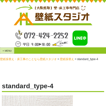
Skip
to
content
= MENU
壁紙張替え・床工事のことなら壁紙スタジオ
>
壁紙張替え
>
standard_type-4
standard_type-4