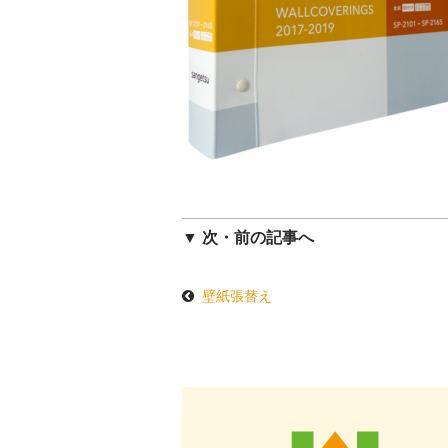
▼ 次・前の記事へ
壁紙張替え
投
稿
ナ
ビ