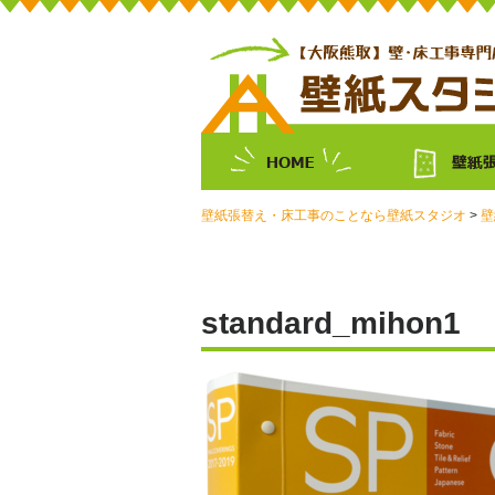
Skip
to
content
壁紙張替え・床工事のことなら壁紙スタジオ
>
壁
standard_mihon1