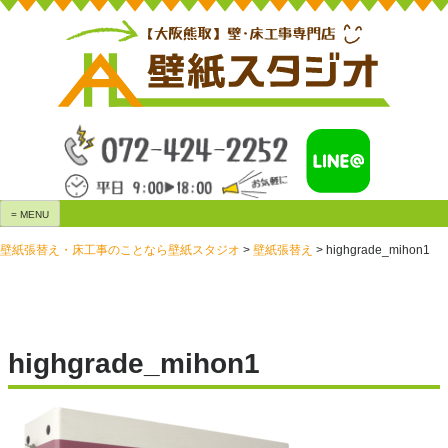
Skip
to
content
= MENU
壁紙張替え・床工事のことなら壁紙スタジオ
>
壁紙張替え
>
highgrade_mihon1
highgrade_mihon1